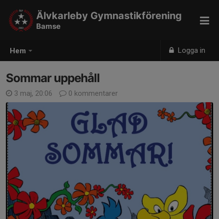
Älvkarleby Gymnastikförening
Bamse
Logga in
Hem
Sommar uppehåll
3 maj, 20:06
0 kommentarer