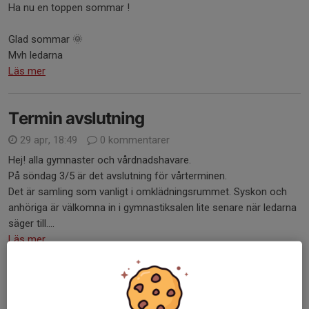
Ha nu en toppen sommar !
Glad sommar 🌞
Mvh ledarna
Läs mer
Termin avslutning
29 apr, 18:49
0 kommentarer
Hej! alla gymnaster och vårdnadshavare.
På söndag 3/5 är det avslutning för vårterminen.
Det är samling som vanligt i omklädningsrummet. Syskon och
anhöriga är välkomna in i gymnastiksalen lite senare när ledarna
säger till....
Läs mer
Påminnelse
10 mar, 20:27
0 kommentarer