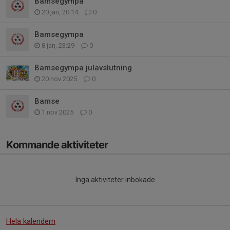
Bamsegympa
20 jan, 20:14
0
Bamsegympa
8 jan, 23:29
0
Bamsegympa julavslutning
20 nov 2025
0
Bamse
1 nov 2025
0
Kommande aktiviteter
Inga aktiviteter inbokade
Hela kalendern