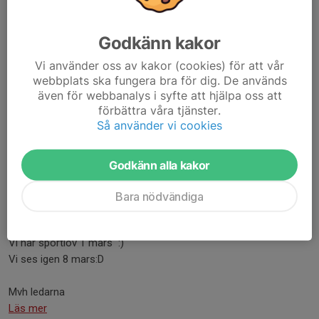
Betalning vårterminen 2026
Terminen är igång och det är dags att betala gymnastiken för
Godkänn kakor
ditt barn.
Vi använder oss av kakor (cookies) för att vår
Terminsavgiften för BAMSE är 450 kronor, då är det både
webbplats ska fungera bra för dig. De används
medlemsavgift för 2026 och terminsavgift.
även för webbanalys i syfte att hjälpa oss att
förbättra våra tjänster.
Swisha
Så använder vi cookies
BARNETS NAMN samt...
Läs mer
Godkänn alla kakor
Bara nödvändiga
Sportlov
22 feb, 19:48
0 kommentarer
Vi har sportlov 1 mars :)
Vi ses igen 8 mars:D
Mvh ledarna
Läs mer