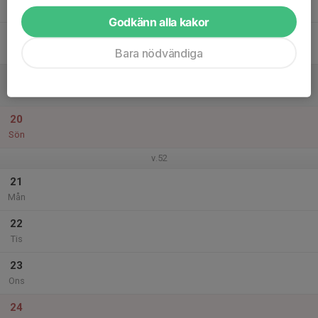
Tor
Godkänn alla kakor
18
Fre
Bara nödvändiga
19
Lör
20
Sön
v.52
21
Mån
22
Tis
23
Ons
24