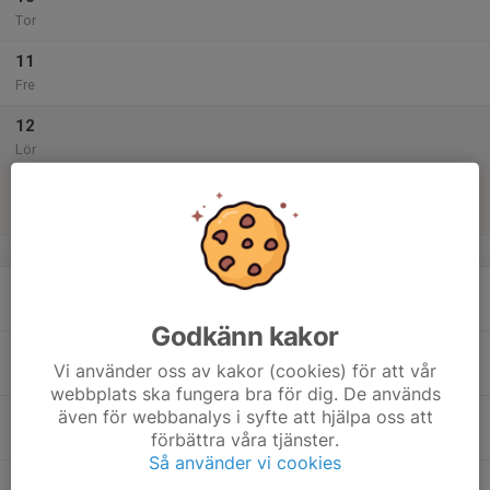
Tor
11
Fre
12
Lör
13
Sön
v.51
14
Mån
Godkänn kakor
15
Vi använder oss av kakor (cookies) för att vår
Tis
webbplats ska fungera bra för dig. De används
även för webbanalys i syfte att hjälpa oss att
16
förbättra våra tjänster.
Ons
Så använder vi cookies
17