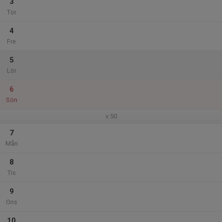
3
Tor
4
Fre
5
Lör
6
Sön
v.50
7
Mån
8
Tis
9
Ons
10