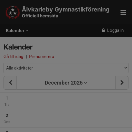
Älvkarleby Gymnastikförening
Officiell hemsida
Logga in
Kalender
Kalender
Gå till idag
|
Prenumerera
December 2026
1
Tis
2
Ons