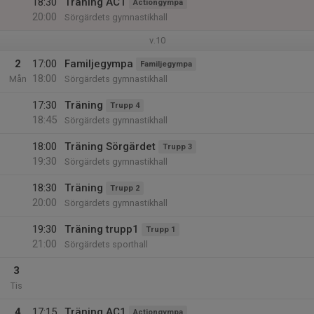
18:30
Träning AC1
Actiongympa
20:00
Sörgärdets gymnastikhall
v.10
2
17:00
Familjegympa
Familjegympa
18:00
Mån
Sörgärdets gymnastikhall
17:30
Träning
Trupp 4
18:45
Sörgärdets gymnastikhall
18:00
Träning Sörgärdet
Trupp 3
19:30
Sörgärdets gymnastikhall
18:30
Träning
Trupp 2
20:00
Sörgärdets gymnastikhall
19:30
Träning trupp1
Trupp 1
21:00
Sörgärdets sporthall
3
Tis
4
17:15
Träning AC1
Actiongympa