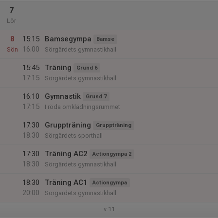
7
Lör
8
15:15
Bamsegympa
Bamse
16:00
Sön
Sörgärdets gymnastikhall
15:45
Träning
Grund 6
17:15
Sörgärdets gymnastikhall
16:10
Gymnastik
Grund 7
17:15
I röda omklädningsrummet
17:30
Gruppträning
Gruppträning
18:30
Sörgärdets sporthall
17:30
Träning AC2
Actiongympa 2
18:30
Sörgärdets gymnastikhall
18:30
Träning AC1
Actiongympa
20:00
Sörgärdets gymnastikhall
v.11