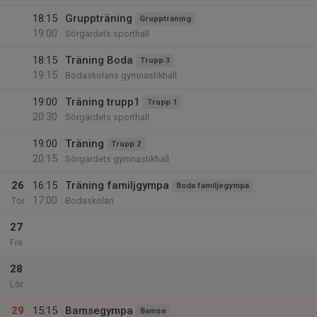
18:15
Gruppträning
Gruppträning
19:00
Sörgärdets sporthall
18:15
Träning Boda
Trupp 3
19:15
Bodaskolans gymnastikhall
19:00
Träning trupp1
Trupp 1
20:30
Sörgärdets sporthall
19:00
Träning
Trupp 2
20:15
Sörgärdets gymnastikhall
26
16:15
Träning familjgympa
Boda familjegympa
17:00
Tor
Bodaskolan
27
Fre
28
Lör
29
15:15
Bamsegympa
Bamse