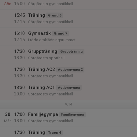
16:00
Sön
Sörgärdets gymnastikhall
15:45
Träning
Grund 6
17:15
Sörgärdets gymnastikhall
16:10
Gymnastik
Grund 7
17:15
I röda omklädningsrummet
17:30
Gruppträning
Gruppträning
18:30
Sörgärdets sporthall
17:30
Träning AC2
Actiongympa 2
18:30
Sörgärdets gymnastikhall
18:30
Träning AC1
Actiongympa
20:00
Sörgärdets gymnastikhall
v.14
30
17:00
Familjegympa
Familjegympa
18:00
Mån
Sörgärdets gymnastikhall
17:30
Träning
Trupp 4