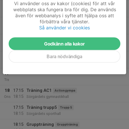
Vi använder oss av kakor (cookies) för att vår
17:30
Träning
Trupp 4
webbplats ska fungera bra för dig. De används
18:45
Sörgärdets gymnastikhall
även för webbanalys i syfte att hjälpa oss att
förbättra våra tjänster.
18:00
Träning Sörgärdet
Trupp 3
Så använder vi cookies
19:30
Sörgärdets gymnastikhall
18:30
Träning
Trupp 2
Godkänn alla kakor
20:00
Sörgärdets gymnastikhall
Bara nödvändiga
19:30
Träning trupp1
Trupp 1
21:00
Sörgärdets sporthall
17
Tis
18
17:15
Träning AC1
Actiongympa
18:15
Ons
Sörgärdets gymnastikhall
17:15
Träning trupp5
Trupp 5
18:15
Sörgärdets sporthall
18:15
Gruppträning
Gruppträning