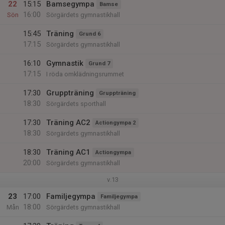
22
15:15
Bamsegympa
Bamse
16:00
Sön
Sörgärdets gymnastikhall
15:45
Träning
Grund 6
17:15
Sörgärdets gymnastikhall
16:10
Gymnastik
Grund 7
17:15
I röda omklädningsrummet
17:30
Gruppträning
Gruppträning
18:30
Sörgärdets sporthall
17:30
Träning AC2
Actiongympa 2
18:30
Sörgärdets gymnastikhall
18:30
Träning AC1
Actiongympa
20:00
Sörgärdets gymnastikhall
v.13
23
17:00
Familjegympa
Familjegympa
18:00
Mån
Sörgärdets gymnastikhall