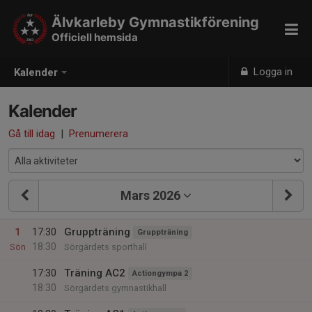
Älvkarleby Gymnastikförening
Officiell hemsida
Logga in
Kalender
Kalender
Gå till idag
|
Prenumerera
Mars 2026
1
17:30
Gruppträning
Gruppträning
18:30
Sön
Sörgärdets sporthall
17:30
Träning AC2
Actiongympa 2
18:30
Sörgärdets gymnastikhall