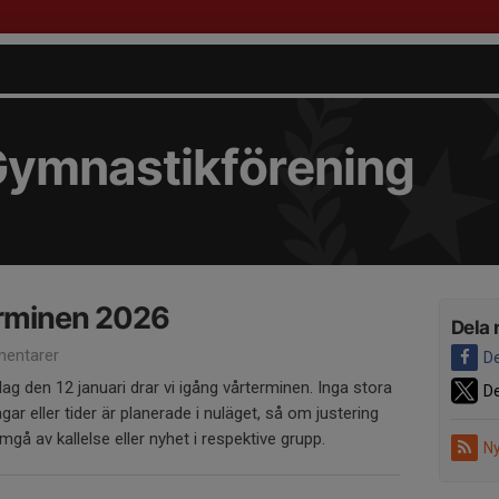
Gymnastikförening
erminen 2026
Dela 
entarer
De
dag den 12 januari drar vi igång vårterminen. Inga stora
De
ar eller tider är planerade i nuläget, så om justering
gå av kallelse eller nyhet i respektive grupp.
Ny