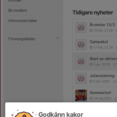
Kontakt
Bli medlem
Tidigare nyheter
Intresseanmälan
Årsmöte 15/3
19 feb, 21:28
Föreningskläder
Gympakul
17 feb, 21:28
Start av vårte
5 jan, 20:53
Julavslutning
4 dec 2025
Sommarlov!
19 maj 2025
Träningskläder
Godkänn kakor
28 sep 2023