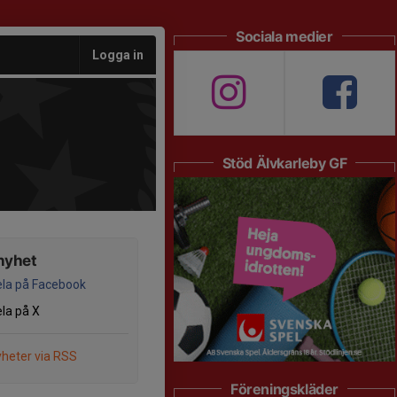
Sociala medier
Logga in
Stöd Älvkarleby GF
nyhet
la på Facebook
la på X
heter via RSS
Föreningskläder