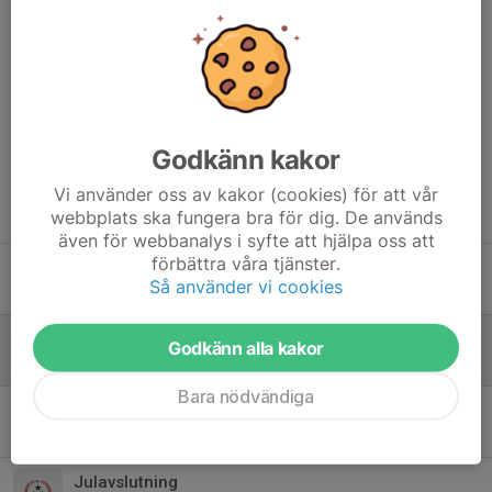
Hoppas vi ses!
Hälsningar Ledarna
Dela nyhet
Godkänn kakor
Vi använder oss av kakor (cookies) för att vår
Tidigare nyheter
webbplats ska fungera bra för dig. De används
även för webbanalys i syfte att hjälpa oss att
förbättra våra tjänster.
Årsmöte 15/3
Så använder vi cookies
19 feb, 21:28
0
Gympakul
Godkänn alla kakor
17 feb, 21:28
0
Bara nödvändiga
Start av vårterminen 2026
5 jan, 20:53
0
Julavslutning