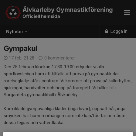
Älvkarleby Gymnastikförening
Officiell hemsida
Logga in
Nyheter
Gympakul
17 feb, 21:28
0 kommentarer
Den 25 februari klockan 17.30-19.00 erbjuder vi alla
sportlovslediga barn ett tillfälle att prova på gymnastik där
rörelseglädje står i centrum. Vi kommer att prova på kullerbyttor,
hjulningar, handvolter och hopp på trampett. Vi håller till i
Sörgärdets gymnastikhall i Älvkarleby.
Kom iklädd gympavänliga kläder (inga luvor), uppsatt hår, inga
smycken har barnen örhängen som inte kan/fås tar ur måste
dessa tejpas och vattenflaska.