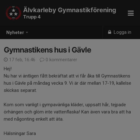
Älvkarleby Gymnastikförening
Trupp 4
Logga in
Nyheter
Gymnastikens hus i Gävle
17 feb, 16:46
0 kommentarer
Hej!
Nu har vi äntligen fått bekräftat att vi får åka till Gymnastikens
hus i Gävle på måndag vecka 9. Vi är där mellan 17-19, kallelse
skickas separat.
Kom som vanligt i gympavänliga kläder, uppsatt hår, tejpade
örhängen och glöm inte vattenflaska! Kan även vara bra att ha
med någonting enkelt att äta.
Hälsningar Sara