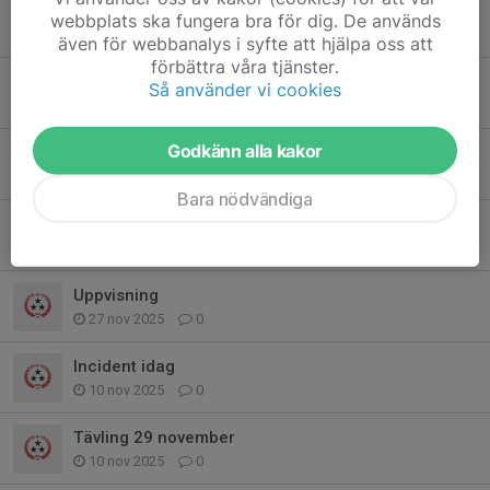
Info från föräldramötet 11/2
webbplats ska fungera bra för dig. De används
15 feb, 19:57
0
även för webbanalys i syfte att hjälpa oss att
förbättra våra tjänster.
Betalning vårterminen 2026
Så använder vi cookies
10 feb, 21:12
0
Godkänn alla kakor
Föräldramöte & öppen träning
9 feb, 11:35
0
Bara nödvändiga
Vårterminen 2026
6 jan, 15:36
0
Uppvisning
27 nov 2025
0
Incident idag
10 nov 2025
0
Tävling 29 november
10 nov 2025
0