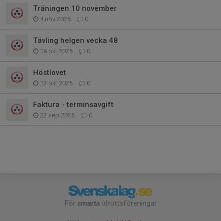
Träningen 10 november
4 nov 2025
0
Tävling helgen vecka 48
16 okt 2025
0
Höstlovet
12 okt 2025
0
Faktura - terminsavgift
22 sep 2025
0
För
smarta
idrottsföreningar