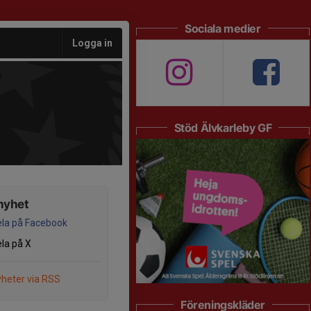
Sociala medier
Logga in
Stöd Älvkarleby GF
nyhet
la på Facebook
la på X
heter via RSS
Föreningskläder