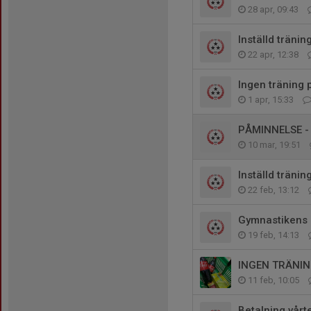
28 apr, 09:43
Inställd tränin
22 apr, 12:38
Ingen träning 
1 apr, 15:33
PÅMINNELSE - b
10 mar, 19:51
Inställd tränin
22 feb, 13:12
Gymnastikens 
19 feb, 14:13
INGEN TRÄNIN
11 feb, 10:05
Betalning vår