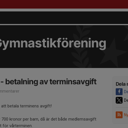
Gymnastikförening
betalning av terminsavgift
Dela 
mmentarer
De
De
att betala terminens avgift!
Ny
 700 kronor per barn, då är det både medlemsavgift
t för vårterminen.