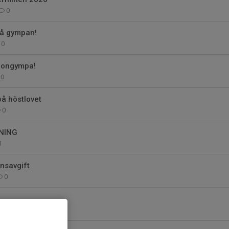
0
på gympan!
0
tiongympa!
0
på höstlovet
0
NING
1
insavgift
0
1