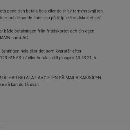
ets peng och betala hela eller delar av terminsavgiften.
lder och liknande finner du på https://fritidskortet.se/
er både betalningen från fritidskortet och din egen
NAMN samt AC.
(antingen hela eller det som kvarstår efter
l 123 515 63 77 eller betala in till plusgiro 10 43 21-5
M DU HAR BETALAT AVGIFTEN SÅ MAILA KASSÖREN
se så kan du få svar.
a