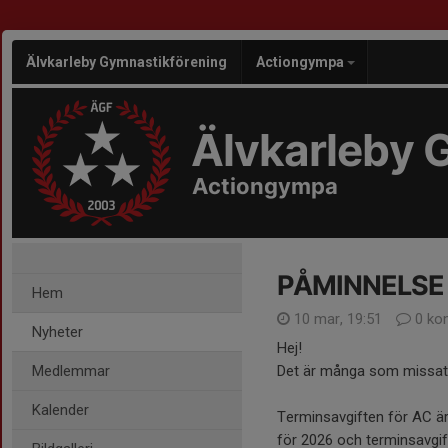
Älvkarleby Gymnastikförening
Actiongympa
Älvkarleby 
Actiongympa
PÅMINNELSE - 
Hem
10 mar, 19:51
0 ko
Nyheter
Hej!
Medlemmar
Det är många som missat 
Kalender
Terminsavgiften för AC är
för 2026 och terminsavgif