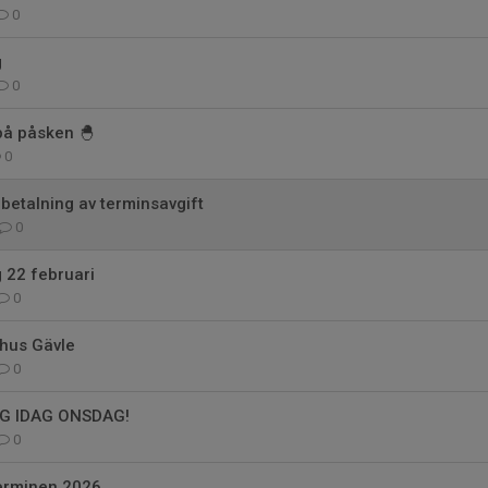
0
g
0
på påsken 🐣
0
etalning av terminsavgift
0
g 22 februari
0
hus Gävle
0
G IDAG ONSDAG!
0
terminen 2026