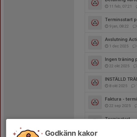
11 feb, 07:21
Terminsstart 
9 jan, 08:22
Avslutning Ac
1 dec 2025
Ingen träning 
22 okt 2025
INSTÄLLD TRÄ
8 okt 2025
Faktura - term
22 sep 2025
Terminstart
29 aug 2025
Godkänn kakor