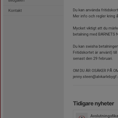
Bildgalleri
Du kan använda fritidskort
Kontakt
Mer info och regler kring å
Mycket viktigt att du märk
betalning med BARNETS 
Du kan swisha betalningen 
Fritidskortet är använt) til
senast den 29 februari.
OM DU ÄR OSÄKER PÅ O
jenny.steen@alvkarlebygf.
Tidigare nyheter
Avslutningsfik