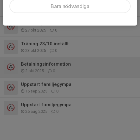
Uppstart familjegympa 2026
Bara nödvändiga
11 jan, 16:30
0
Höstlovs paus
27 okt 2025
0
Träning 23/10 inställt
23 okt 2025
0
Betalningsinformation
2 okt 2025
0
Uppstart familjegympa
15 sep 2025
0
Uppstart familjegympa
25 aug 2025
0