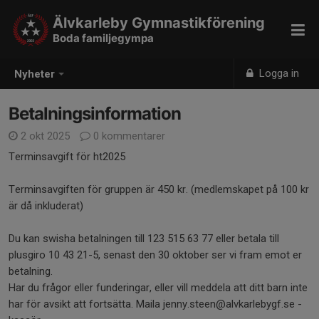
Älvkarleby Gymnastikförening
Boda familjegympa
Logga in
Nyheter
Betalningsinformation
2 okt 2025
0 kommentarer
Terminsavgift för ht2025
Terminsavgiften för gruppen är 450 kr. (medlemskapet på 100 kr
är då inkluderat)
Du kan swisha betalningen till 123 515 63 77 eller betala till
plusgiro 10 43 21-5, senast den 30 oktober ser vi fram emot er
betalning.
Har du frågor eller funderingar, eller vill meddela att ditt barn inte
har för avsikt att fortsätta. Maila jenny.steen@alvkarlebygf.se -