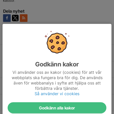
kassör.
Dela nyhet
Tidigare nyheter
Inställd träning 30 april!
29 apr, 12:27
0
Godkänn kakor
Ingen träning 2 april!
Vi använder oss av kakor (cookies) för att vår
24 mar, 08:35
0
webbplats ska fungera bra för dig. De används
även för webbanalys i syfte att hjälpa oss att
Inställt träning 12/3
förbättra våra tjänster.
11 mar, 21:29
0
Så använder vi cookies
Betalning vt. 26
12 feb, 16:59
0
Godkänn alla kakor