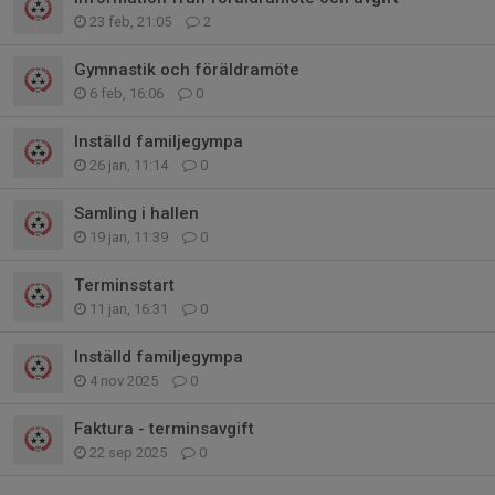
23 feb, 21:05
2
Gymnastik och föräldramöte
6 feb, 16:06
0
Inställd familjegympa
26 jan, 11:14
0
Samling i hallen
19 jan, 11:39
0
Terminsstart
11 jan, 16:31
0
Inställd familjegympa
4 nov 2025
0
Faktura - terminsavgift
22 sep 2025
0