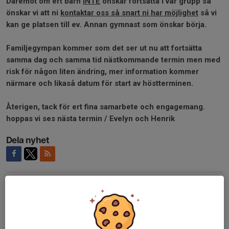
Däremot om ert barn
INTE
önskar fortsätta i vår grupp så
önskar vi att ni
kontaktar oss så snart ni har möjlighet
så vi
kan ge platsen till ev. Annan gymnast som önskar börja.
Familjegympan kommer som det ser ut nu att fortsätta
samma dag och samma tid nästkommande termin men med
risk för någon liten ändring, mer information kommer
närmare och likaså datum för start av höstterminen.
Återigen, tack för ert fina samarbete och engagemang.
hoppas vi ses nästa termin / Evelyn och Henrik
Dela nyhet
Kommentarer
Cecilia Falk
4 maj, 20:32
Tack till er fina och engagerade ledare! Vi ses nästa
termin! 😊🙏