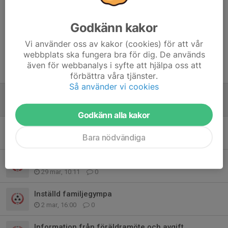
Vilmer Lindskog
13 maj, 17:24
Godkänn kakor
Tack för denna termin, när finns möjlighet att hämta
diplom och medalj? 😊
Vi använder oss av kakor (cookies) för att vår
webbplats ska fungera bra för dig. De används
även för webbanalys i syfte att hjälpa oss att
Tidigare nyheter
förbättra våra tjänster.
Så använder vi cookies
Tack för denna termin
4 maj, 19:42
2
Godkänn alla kakor
Avslutning
Bara nödvändiga
21 apr, 10:24
2
Svara på kallelser
29 mar, 10:11
0
Inställd familjegympa
2 mar, 16:00
0
Information från föräldramöte och avgift