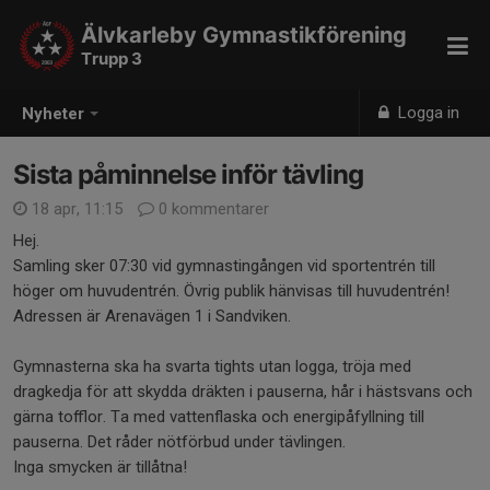
Älvkarleby Gymnastikförening
Trupp 3
Logga in
Nyheter
Sista påminnelse inför tävling
18 apr, 11:15
0 kommentarer
Hej.
Samling sker 07:30 vid gymnastingången vid sportentrén till
höger om huvudentrén. Övrig publik hänvisas till huvudentrén!
Adressen är Arenavägen 1 i Sandviken.
Gymnasterna ska ha svarta tights utan logga, tröja med
dragkedja för att skydda dräkten i pauserna, hår i hästsvans och
gärna tofflor. Ta med vattenflaska och energipåfyllning till
pauserna. Det råder nötförbud under tävlingen.
Inga smycken är tillåtna!