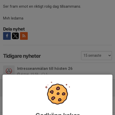
Ser fram emot en riktigt rolig dag tillsammans.
Mvh ledarna
Dela nyhet
Tidigare nyheter
Intresseanmälan till hösten 26
4 maj, 15:53
1
Sista påminnelse inför tävling
18 apr, 11:15
0
Terminsavslutning 4 maj på Sörgärdet
15 apr, 19:33
0