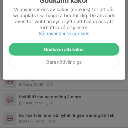
Godkänn kakor
Kläder på tävling
Vi använder oss av kakor (cookies) för att vår
24 mar, 22:14
0
webbplats ska fungera bra för dig. De används
även för webbanalys i syfte att hjälpa oss att
Adress och information om tävling sön 19 april
förbättra våra tjänster.
23 mar, 22:23
0
Så använder vi cookies
Söker ny ledare för trupp 3
18 mar, 09:14
0
Godkänn alla kakor
Påminnelse betalning
Bara nödvändiga
10 mar, 19:51
0
Träning i påsk
9 mar, 21:49
0
Inställd träning onsdag 4 mars
2 mar, 19:50
0
Bortse från ändrad nyhet. Ingen träning 25 feb
24 feb, 13:59
0