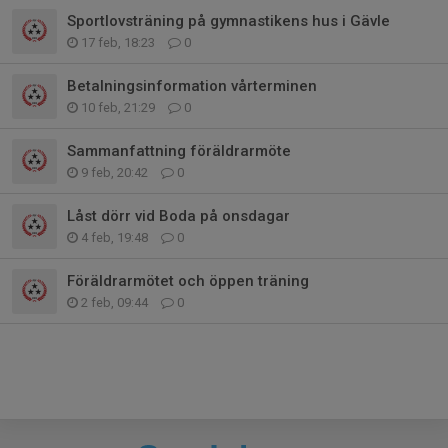
Sportlovsträning på gymnastikens hus i Gävle
17 feb, 18:23
0
Betalningsinformation vårterminen
10 feb, 21:29
0
Sammanfattning föräldrarmöte
9 feb, 20:42
0
Låst dörr vid Boda på onsdagar
4 feb, 19:48
0
Föräldrarmötet och öppen träning
2 feb, 09:44
0