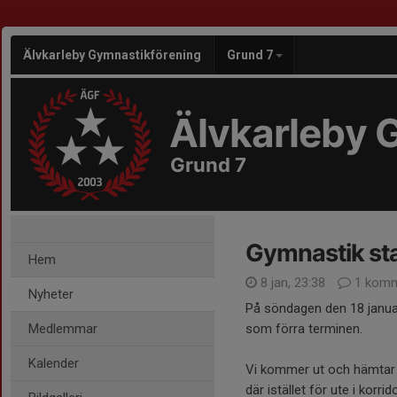
Älvkarleby Gymnastikförening
Grund 7
Älvkarleby 
Grund 7
Gymnastik sta
Hem
8 jan, 23:38
1 komm
Nyheter
På söndagen den 18 januari
Medlemmar
som förra terminen.
Kalender
Vi kommer ut och hämtar 
där istället för ute i korrid