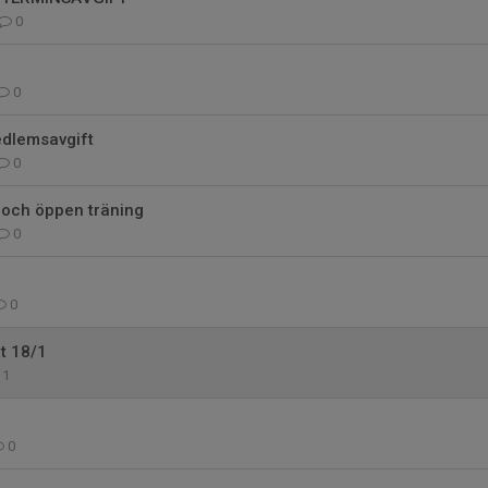
0
0
dlemsavgift
0
 och öppen träning
0
0
t 18/1
1
0