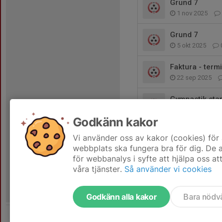
Grund 7
1 nov 2025
Grund 7
5 okt 2025
Faktura - term
22 sep 2025
Gymnastik star
14 aug 2025
Godkänn kakor
Dags för gymna
Vi använder oss av kakor (cookies) för 
14 aug 2025
webbplats ska fungera bra för dig. De
för webbanalys i syfte att hjälpa oss at
våra tjänster.
Så använder vi cookies
Godkänn alla kakor
Bara nödv
Tjäna pengar till laget