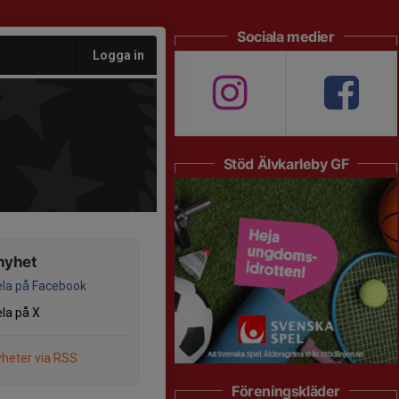
Sociala medier
Logga in
Stöd Älvkarleby GF
nyhet
la på Facebook
la på X
heter via RSS
Föreningskläder