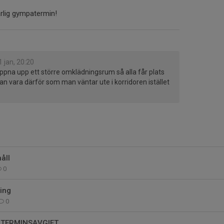
ärlig gympatermin!
1 jan, 20:20
 öppna upp ett större omklädningsrum så alla får plats
 kan vara därför som man väntar ute i korridoren istället
åll
0
ing
0
 TERMINSAVGIFT