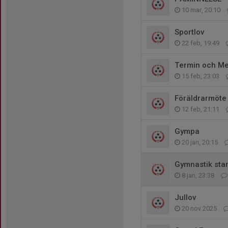
10 mar, 20:10
Sportlov
22 feb, 19:49
Termin och Me
15 feb, 23:03
Föräldrarmöte
12 feb, 21:11
Gympa
20 jan, 20:15
Gymnastik star
8 jan, 23:38
Jullov
20 nov 2025