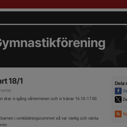
Gymnastikförening
rt 18/1
Dela 
entar
De
 drar vi igång vårterminen och vi tränar 16.10-17.00
De
Ny
barnen i omklädningsrummet så var vänlig och vänta
oren.