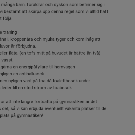
 är många barn, föräldrar och syskon som befinner sig i
vi bestämt att skärpa upp denna regel som vi alltid haft
t följa.
e träning
 träna i, kroppsnära och mjuka tyger och kom ihåg att
luvor är förbjudna.
eller fläta. (en tofs mitt på huvudet är bättre än två)
 vasst.
gärna en energipåfyllare till hemvägen
öjligen en antihalksock
rnen nyligen varit på toa då toalettbesök under
 leder till en strid ström av toabesök
för att inte längre fortsätta på gymnastiken är det
 det, så vi kan erbjuda eventuellt vakanta platser till de
 plats på gymnastiken!