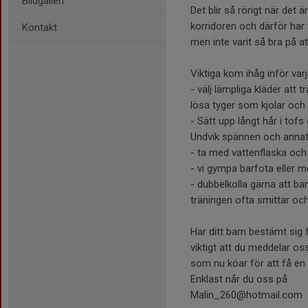
Bildgalleri
Det blir så rörigt när det
korridoren och därför har 
Kontakt
men inte varit så bra på at
Viktiga kom ihåg inför varj
- välj lämpliga kläder att
lösa tyger som kjolar och 
- Sätt upp långt hår i tofs 
Undvik spännen och annat
- ta med vattenflaska och 
- vi gympa barfota eller m
- dubbelkolla gärna att ba
träningen ofta smittar och
Har ditt barn bestämt sig 
viktigt att du meddelar oss
som nu köar för att få en
Enklast når du oss på
Malin_260@hotmail.com