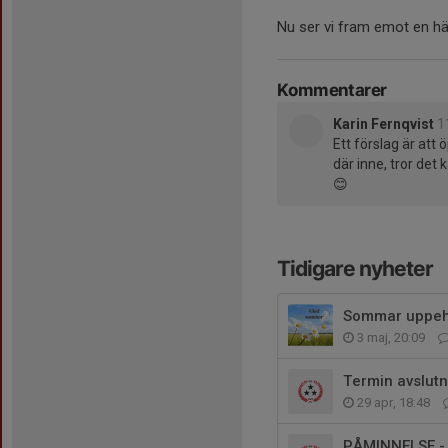
Nu ser vi fram emot en h
Kommentarer
Karin Fernqvist
1
Ett förslag är att
där inne, tror det
😊
Tidigare nyheter
Sommar uppeh
3 maj, 20:09
Termin avslutn
29 apr, 18:48
PÅMINNELSE -