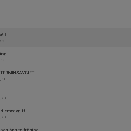
åll
0
ing
0
 TERMINSAVGIFT
0
0
dlemsavgift
0
 och öppen träning