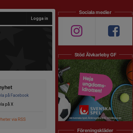
Sociala medier
Logga in
Stöd Älvkarleby GF
nyhet
la på Facebook
la på X
heter via RSS
Föreningskläder