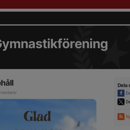
Gymnastikförening
håll
Dela 
mentarer
De
De
Ny