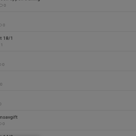
0
0
t 18/1
1
0
0
0
insavgift
0